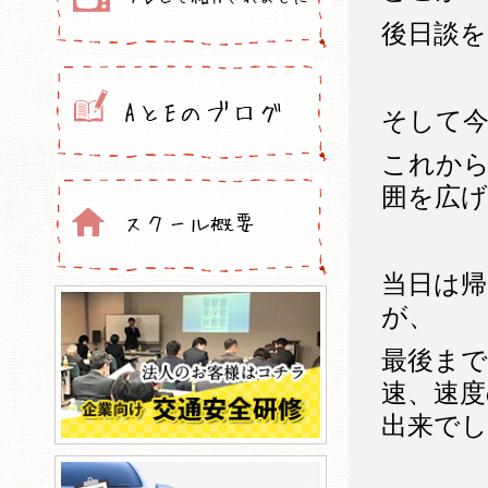
後日談
そして今
これか
囲を広
当日は
が、
最後まで
速、速度
出来でし