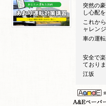
突然の
し心配
これか
ャレン
車の運
安全で
ており
江坂