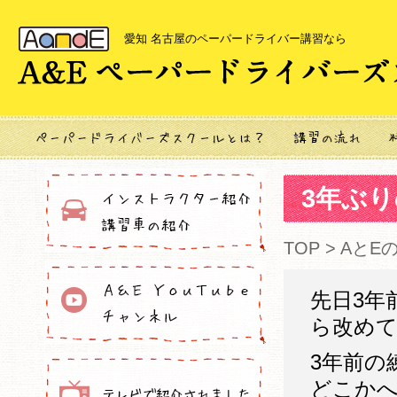
愛知 名古屋のペーパードライバー講習なら
3年ぶ
TOP
>
AとE
先日3年
ら改め
3年前の
どこか