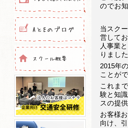
のでお
当スクール
営してお
人事業
りまし
2015
ことが
これま
験と知
スの提
お客様
向け、