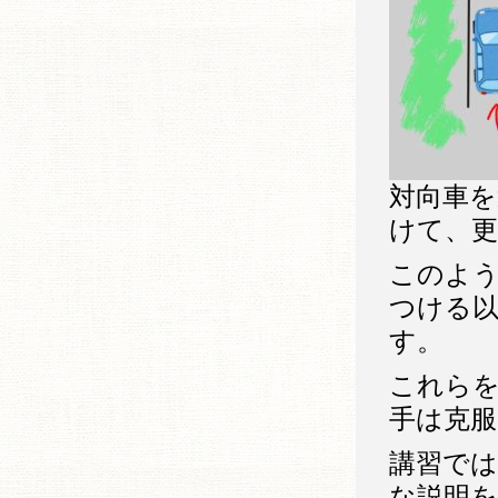
対向車
けて、
このよ
つける
す。
これら
手は克
講習で
な説明