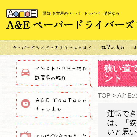
愛知 名古屋のペーパードライバー講習なら
狭い道
ント
TOP
>
AとE
運転で
は、「
いと思