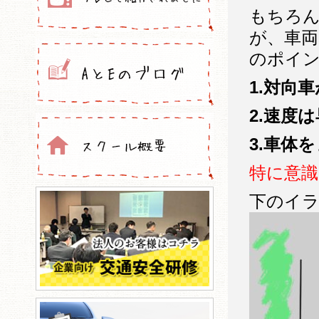
もちろ
が、車
のポイ
1.対向
2.速度
3.車体
特に意識
下のイ