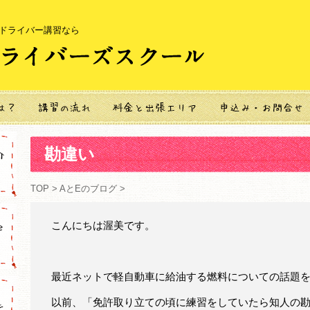
ードライバー講習なら
勘違い
TOP
>
AとEのブログ
>
こんにちは渥美です。
最近ネットで軽自動車に給油する燃料についての話題
以前、「免許取り立ての頃に練習をしていたら知人の