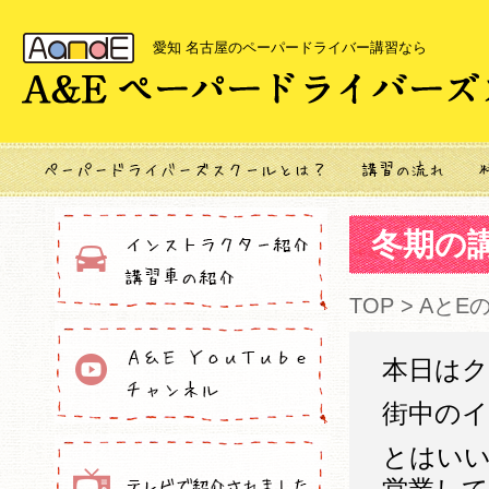
愛知 名古屋のペーパードライバー講習なら
冬期の
TOP
>
AとE
本日は
街中の
とはい