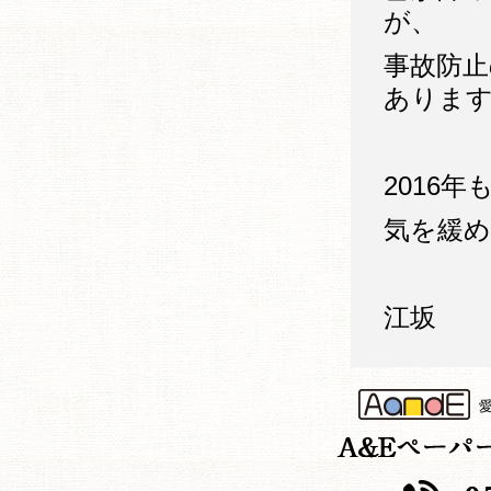
が、
事故防
ありま
2016
気を緩
江坂