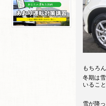
もちろ
冬期は
いるこ
雪が降