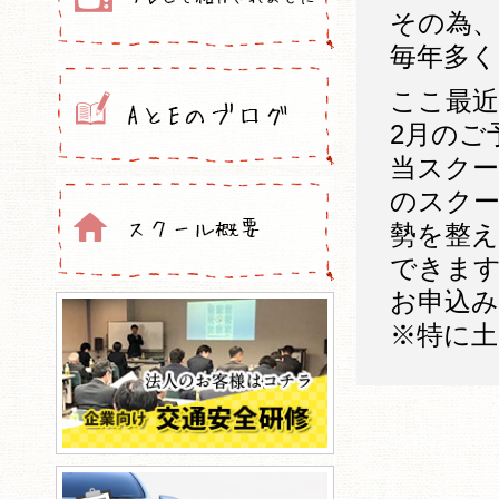
その為、
毎年多
ここ最
2月のご
当スク
のスク
勢を整え
できま
お申込
※特に