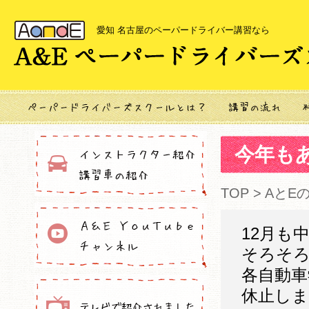
愛知 名古屋のペーパードライバー講習なら
今年も
TOP
>
AとE
12月も
そろそろ
各自動車
休止しま