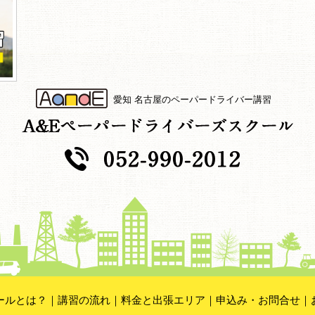
愛知 名古屋のペーパードライバー講習
ールとは？
｜
講習の流れ
｜
料金と出張エリア
｜
申込み・お問合せ
｜