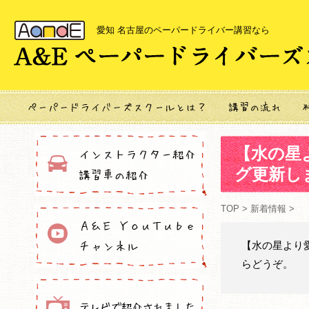
愛知 名古屋のペーパードライバー講習なら
【水の星
グ更新し
TOP
>
新着情報
>
【水の星より
らどうぞ。