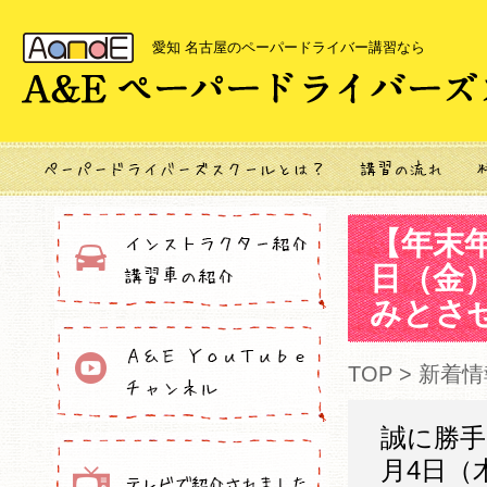
愛知 名古屋のペーパードライバー講習なら
【年末年
日（金）
みとさ
TOP
>
新着情
誠に勝手な
月4日（