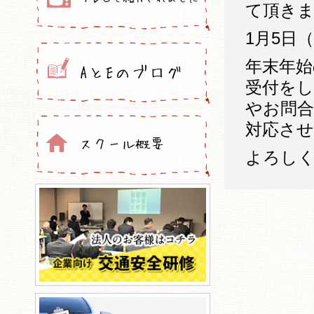
て頂き
1月5日
年末年始
受付を
やお問合
対応さ
よろし